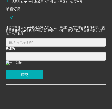
联系开云app手机版登录入口-开云（中国）·-官方网站
邮箱订阅
通过订阅开云app手机版登录入口-开云（中国）·-官方网站 的邮件列表，您
将更新开云app手机版登录入口-开云（中国）·-官方网站 的最新消息。 填写
你的电子邮件：
验证码:
提交