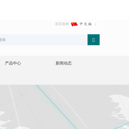
语言选择:
产品中心
新闻动态