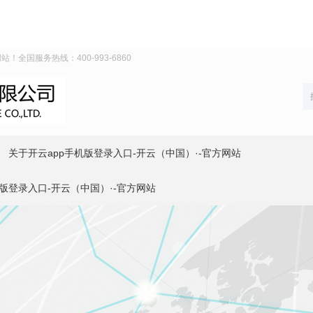
！全国服务热线：400-993-6860
关于开云app手机版登录入口-开云（中国）·-官方网站
机版登录入口-开云（中国）·-官方网站