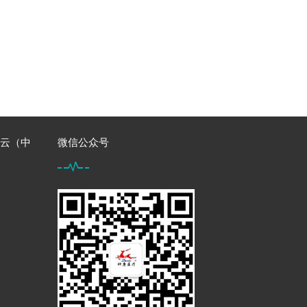
开云（中
微信公众号