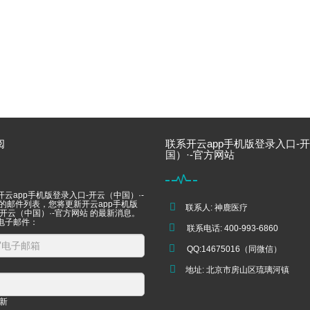
阅
联系开云app手机版登录入口-
国）·-官方网站
云app手机版登录入口-开云（中国）·-
 的邮件列表，您将更新开云app手机版
联系人: 神鹿医疗
开云（中国）·-官方网站 的最新消息。
电子邮件：
联系电话: 400-993-6860
QQ:14675016（同微信）
地址: 北京市房山区琉璃河镇