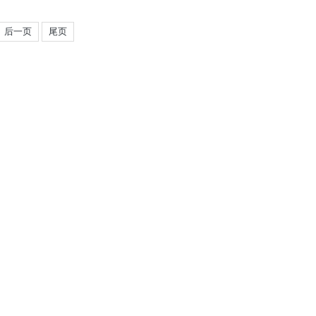
后一页
尾页