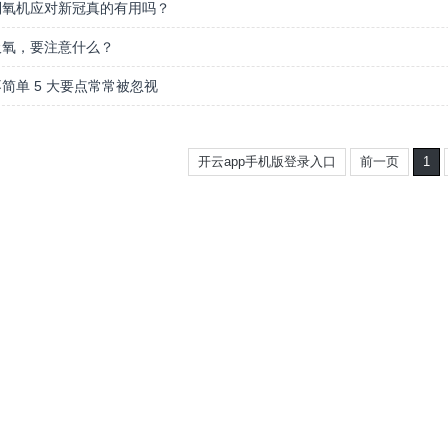
制氧机应对新冠真的有用吗？
吸氧，要注意什么？
简单 5 大要点常常被忽视
开云app手机版登录入口
前一页
1