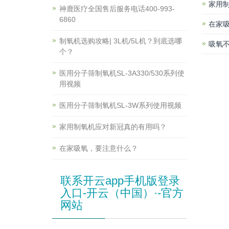
家用
神鹿医疗全国售后服务电话400-993-
6860
在家
制氧机选购攻略| 3L机/5L机？到底选哪
吸氧不
个？
医用分子筛制氧机SL-3A330/530系列使
用视频
医用分子筛制氧机SL-3W系列使用视频
家用制氧机应对新冠真的有用吗？
在家吸氧，要注意什么？
联系开云app手机版登录
入口-开云（中国）·-官方
网站