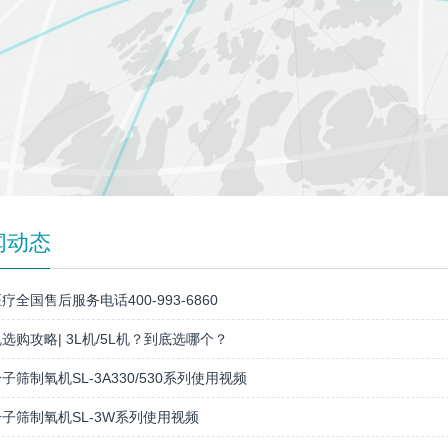
闻动态
疗全国售后服务电话400-993-6860
选购攻略| 3L机/5L机？到底选哪个？
子筛制氧机SL-3A330/530系列使用视频
子筛制氧机SL-3W系列使用视频