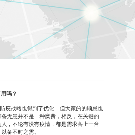
有用吗？
，防疫战略也得到了优化，但大家的的顾忌也
有备无患并不是一种糜费，相反，在关键的
病人，不论有没有疫情，都是需求备上一台
，以备不时之需。