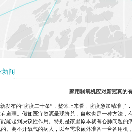
业新闻
家用制氧机应对新冠真的
新发布的“防疫二十条”，整体上来看，防疫愈加精准了
没有道理。假如医疗资源呈现挤兑，自救也是一种方法，
可能能起到决议性作用。特别是家里原本就有心肺问题的
机的。离不开氧气的病人，以至需求额外准备一台备用机