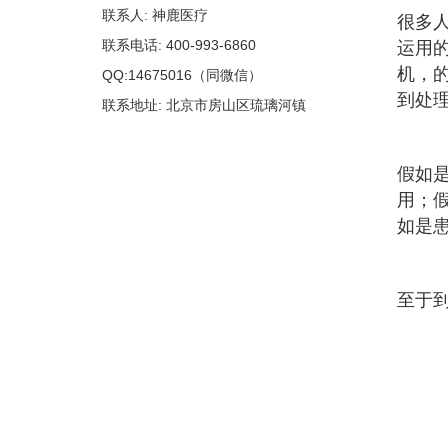
联系人: 神鹿医疗
很多
联系电话: 400-993-6860
运用
机，
QQ:14675016（同微信）
到处
联系地址: 北京市房山区琉璃河镇
假如
用；
如是
至于