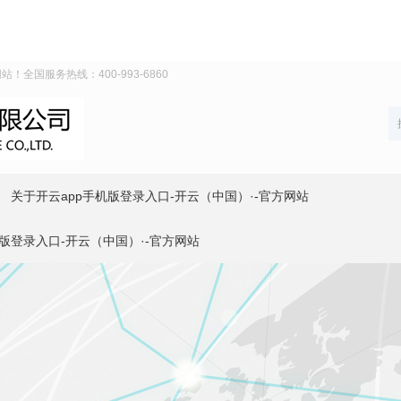
！全国服务热线：400-993-6860
关于开云app手机版登录入口-开云（中国）·-官方网站
机版登录入口-开云（中国）·-官方网站