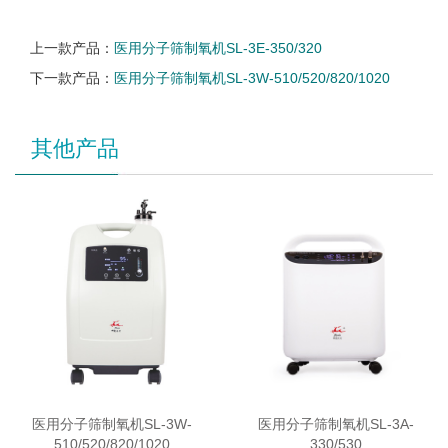
上一款产品：
医用分子筛制氧机SL-3E-350/320
下一款产品：
医用分子筛制氧机SL-3W-510/520/820/1020
其他产品
医用分子筛制氧机SL-3W-
医用分子筛制氧机SL-3A-
510/520/820/1020
330/530