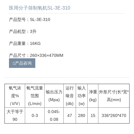
医用分子筛制氧机SL-3E-310
产品型号：SL-3E-310
产品机型：3升
产品重量：16KG
产品尺寸：260×336×470MM
产品咨询
氧气浓
氧气流量
运行
输入
输出压力
净重
外形尺寸(长*宽*
度%
范围
噪音
功率
(Mpa)
(kg)
高(mm)
（V/V）
(L/min)
(db)
(w)
大于等于
0.045-
0-3
47
280
15
336*260*470
90
0.08