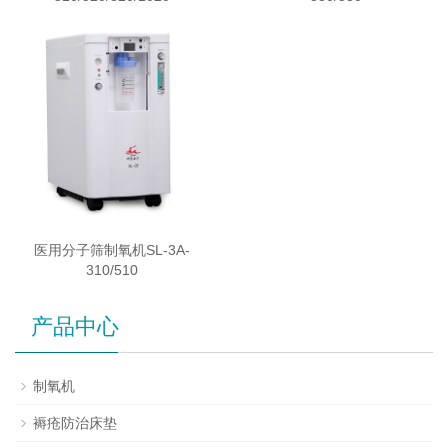
医用分子筛制氧机SL-3A-
310/510
产品中心
制氧机
褥疮防治床垫